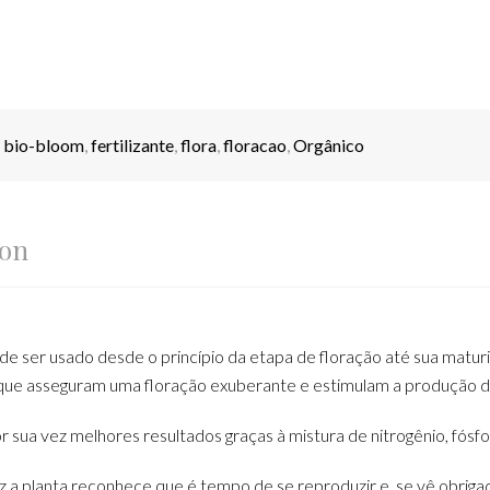
,
bio-bloom
,
fertilizante
,
flora
,
floracao
,
Orgânico
ion
ode ser usado desde o princípio da etapa de floração até sua matu
que asseguram uma floração exuberante e estimulam a produção de
 sua vez melhores resultados graças à mistura de nitrogênio, fósfor
/luz a planta reconhece que é tempo de se reproduzir e, se vê obriga