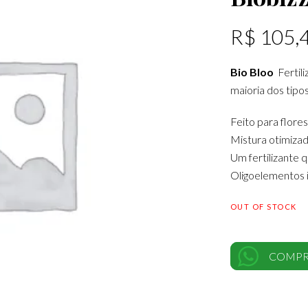
R$
105,
Bio Bloo
Fertil
maioria dos tipos
Feito para flore
Mistura otimizad
Um fertilizante 
Oligoelementos i
OUT OF STOCK
COMPR