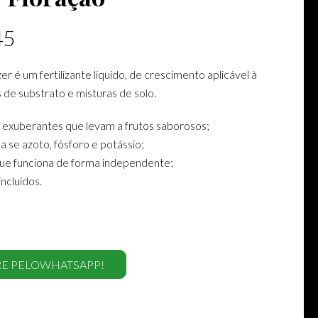
45
izer é um fertilizante líquido, de crescimento aplicável à
 de substrato e misturas de solo.
s exuberantes que levam a frutos saborosos;
a se azoto, fósforo e potássio;
que funciona de forma independente;
ncluídos.
E PELOWHATSAPP!