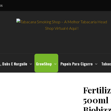
OS
, Dabs E Narguile
GrowShop
Papeis Para Cigarro
Tabac
Fertili
500ml 
Biobiz