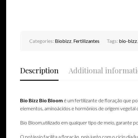
Categories:
Biobizz
,
Fertilizantes
Tags:
bio-bizz
Description
Additional informat
Bio Bizz Bio Bloom
é um fertilizante de floração que p
elementos, aminoácidos e hormônios de origem vegetal 
Bio Bloom,utilizado em qualquer tipo de meio, garante por
O potássio facilita a floração, pois junto com o ciclo dia