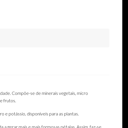
ridade. Compõe-se de minerais vegetais, micro
 frutos.
o e potássio, disponíveis para as plantas.
da a gerar mais e mais formosas pétalas. Assim, faz-se