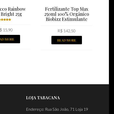
acco Rainbow
Fertilizante Top Max
Tr
 Bright 25g
250ml 100% Orgânico
Biobizz Estimulante
Rated
$
15,90
.00
out
R$
142,50
of 5
AD MORE
READ MORE
LOJA TABACANA
Endereço: Rua São João, 71 Loja 19