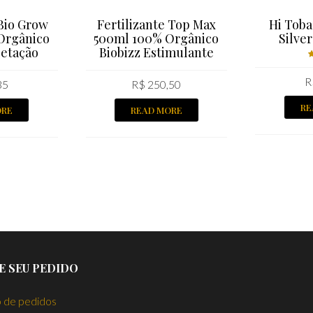
 Bio Grow
Fertilizante Top Max
Hi Tob
Orgânico
500ml 100% Orgânico
Silver
getação
Biobizz Estimulante
R
5
35
R$
250,50
RE
ORE
READ MORE
E SEU PEDIDO