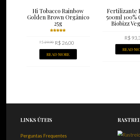
Hi Tobacco Rainbow
Fertilizante
Golden Brown Orgânico
500ml 100% 
25g
Biobizz Ve
R$
93,
Rated
R$
29,90
R$
26,00
5.00
out
of 5
READ M
READ MORE
LINKS ÚTEIS
RASTREI
Perguntas Frequentes