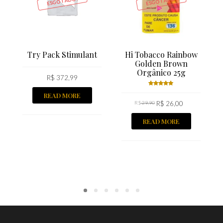
ESGOTADO!
ESGOTADO!
Try Pack Stimulant
Hi Tobacco Rainbow
Golden Brown
Orgânico 25g
R$
372,99
READ MORE
Rated
R$
29,90
5.00
R$
out
26,00
of 5
READ MORE