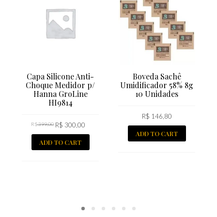
Capa Silicone Anti-
Boveda Sachê
Choque Medidor p/
Umidificador 58% 8g
Hanna GroLine
10 Unidades
HI9814
R$
146,80
R$
399,00
R$
300,00
ADD TO CART
ADD TO CART