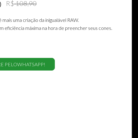
0
R$
108,90
 mais uma criação da inigualável RAW.
m eficiência máxima na hora de preencher seus cones.
E PELOWHATSAPP!