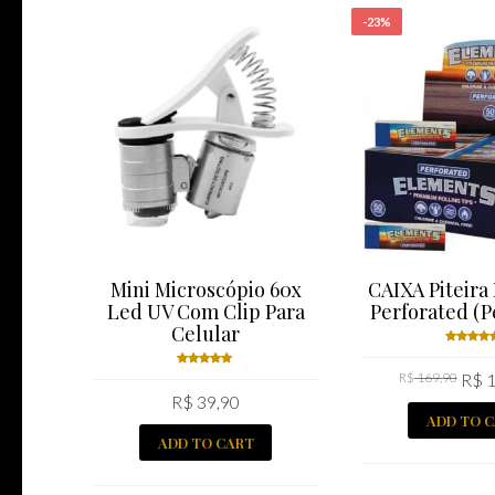
-23%
Mini Microscópio 60x
CAIXA Piteira
Led UV Com Clip Para
Perforated (P
Celular
Rated
R$
169,90
R$
1
5.00
ou
Rated
of 5
R$
39,90
5.00
out
ADD TO 
of 5
ADD TO CART