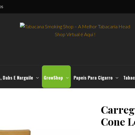
OS
, Dabs E Narguile
GrowShop
Papeis Para Cigarro
Tabac
Carreg
Cone L