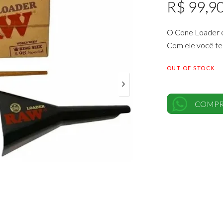
R$
99,9
O Cone Loader é
Com ele você te
OUT OF STOCK
COMPR