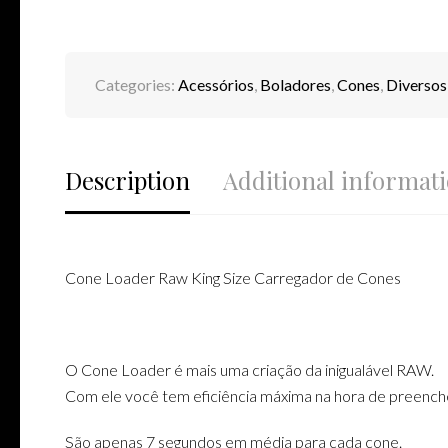
Categories:
Acessórios
,
Boladores
,
Cones
,
Diversos
Description
Additional informat
Cone Loader Raw King Size Carregador de Cones
O Cone Loader é mais uma criação da inigualável RAW.
Com ele você tem eficiência máxima na hora de preench
São apenas 7 segundos em média para cada cone.