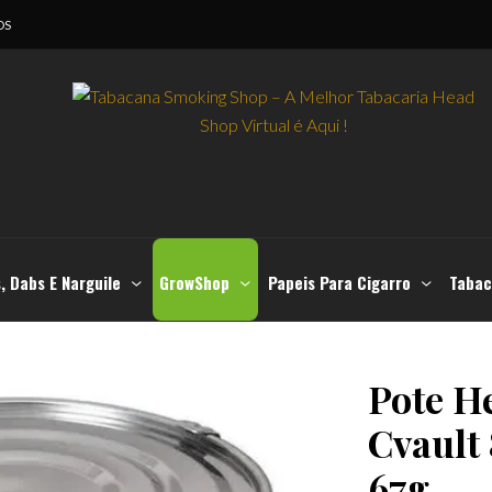
OS
, Dabs E Narguile
GrowShop
Papeis Para Cigarro
Tabac
Pote H
Cvault 
67g