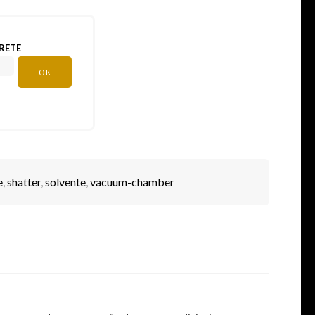
RETE
OK
e
,
shatter
,
solvente
,
vacuum-chamber