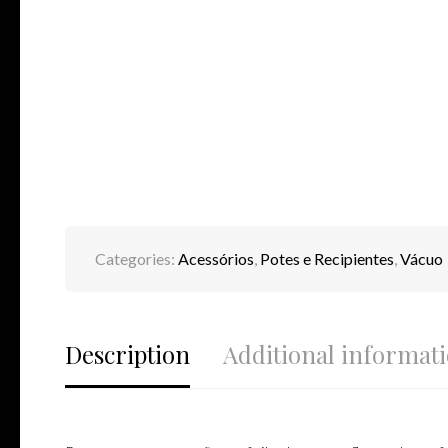
Categories:
Acessórios
,
Potes e Recipientes
,
Vácuo
Description
Additional informat