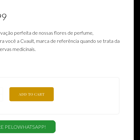
99
vação perfeita de nossas flores de perfume,
a você a Cvault, marca de referência quando se trata da
ervas medicinais.
ADD TO CART
E PELOWHATSAPP!