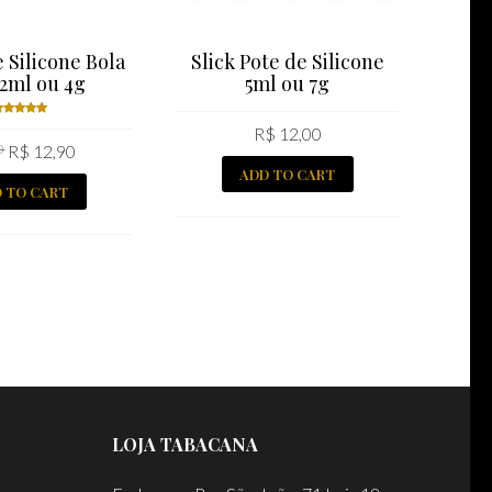
e Silicone Bola
Slick Pote de Silicone
 2ml ou 4g
5ml ou 7g
Taba
R$
12,00
Rated
0
R$
12,90
.00
out
of 5
ADD TO CART
 TO CART
LOJA TABACANA