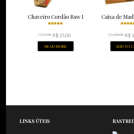
Chaveiro Cordão Raw I
Caixa de Mad
Rated
Rated
R$
29,90
R$
25,00
R$
220,00
R$
1
5.00
out
5.00
ou
of 5
of 5
READ MORE
ADD TO 
LINKS ÚTEIS
RASTREI