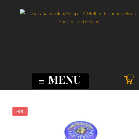
MENU
0
-8%