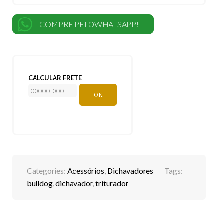
COMPRE PELOWHATSAPP!
CALCULAR FRETE
OK
Categories:
Acessórios
,
Dichavadores
Tags:
bulldog
,
dichavador
,
triturador