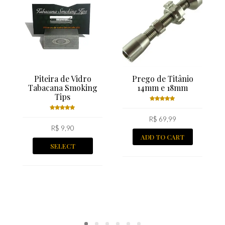
Piteira de Vidro
Prego de Titânio
Tabacana Smoking
14mm e 18mm
Tips
Rated
R$
5.00
69,99
out
Rated
of 5
5.00
R$
9,90
out
of 5
ADD TO CART
SELECT
OPTIONS