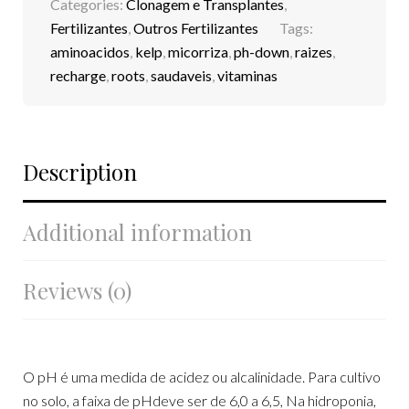
Categories:
Clonagem e Transplantes
,
Fertilizantes
,
Outros Fertilizantes
Tags:
aminoacidos
,
kelp
,
micorriza
,
ph-down
,
raizes
,
recharge
,
roots
,
saudaveis
,
vitaminas
Description
Additional information
Reviews (0)
O pH é uma medida de acidez ou alcalinidade. Para cultivo
no solo, a faixa de pHdeve ser de 6,0 a 6,5, Na hidroponia,