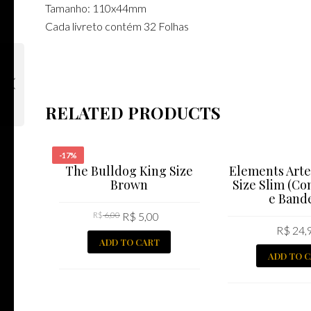
Tamanho: 110x44mm
Cada livreto contém 32 Folhas
RELATED PRODUCTS
-17%
The Bulldog King Size
Elements Arte
Brown
Size Slim (Co
e Bande
R$
6,00
R$
5,00
R$
24,
ADD TO CART
ADD TO 