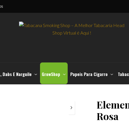
OS
, Dabs E Narguile
GrowShop
Papeis Para Cigarro
Tabac
Elemen
Rosa