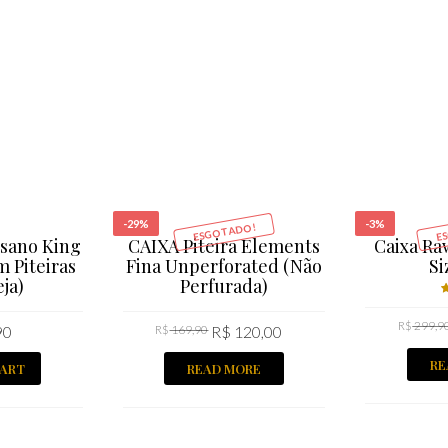
-29%
-3%
ESGOTADO!
E
sano King
CAIXA Piteira Elements
Caixa Ra
m Piteiras
Fina Unperforated (Não
Si
ja)
Perfurada)
R$
299,9
5
90
R$
169,90
R$
120,00
RE
CART
READ MORE