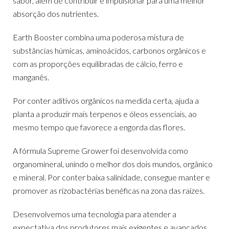
sabor, além de contribuir e impulsionar para uma melhor
absorção dos nutrientes.
Earth Booster combina uma poderosa mistura de
substâncias húmicas, aminoácidos, carbonos orgânicos e
com as proporções equilibradas de cálcio, ferro e
manganês.
Por conter aditivos orgânicos na medida certa, ajuda a
planta a produzir mais terpenos e óleos essenciais, ao
mesmo tempo que favorece a engorda das flores.
A fórmula Supreme Grower foi desenvolvida como
organomineral, unindo o melhor dos dois mundos, orgânico
e mineral. Por conter baixa salinidade, consegue manter e
promover as rizobactérias benéficas na zona das raízes.
Desenvolvemos uma tecnologia para atender a
expectativa dos produtores mais exigentes e avançados