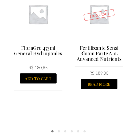
ESGOTADO!
FloraGro 473ml
Fertilizante Sensi
General Hydroponics
Bloom Parte A 1L
Advanced Nutrients
R$
180,85
R$
189,00
ADD TO CART
READ MORE