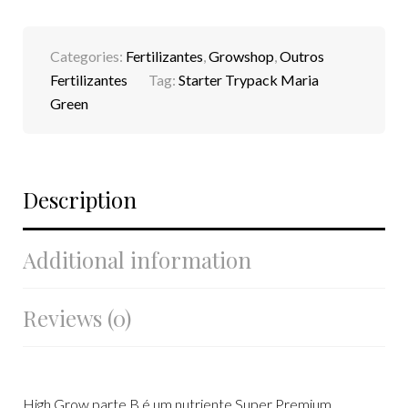
Categories:
Fertilizantes
,
Growshop
,
Outros
Fertilizantes
Tag:
Starter Trypack Maria
Green
Description
Additional information
Reviews (0)
High Grow parte B é um nutriente Super Premium.