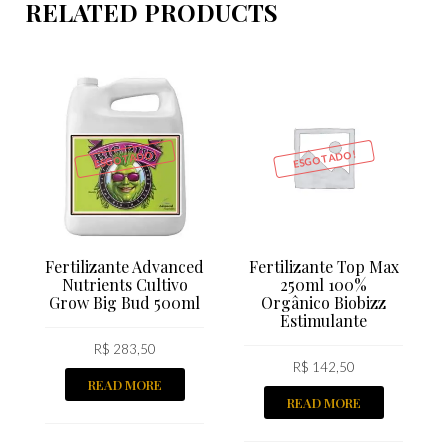
RELATED PRODUCTS
ESGOTADO!
ESGOTADO!
Fertilizante Advanced
Fertilizante Top Max
Nutrients Cultivo
250ml 100%
Grow Big Bud 500ml
Orgânico Biobizz
Estimulante
R$
283,50
R$
142,50
READ MORE
READ MORE