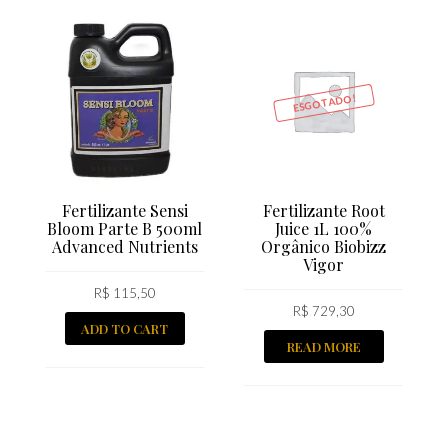
ESGOTADO!
Fertilizante Sensi
Fertilizante Root
Bloom Parte B 500ml
Juice 1L 100%
Advanced Nutrients
Orgânico Biobizz
Vigor
R$
115,50
R$
729,30
ADD TO CART
READ MORE