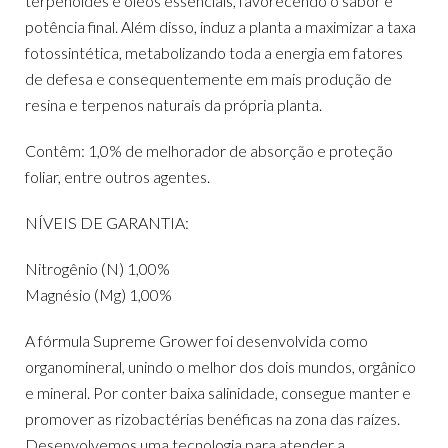
terpenóides e óleos essenciais, favorecendo o sabor e
potência final. Além disso, induz a planta a maximizar a taxa
fotossintética, metabolizando toda a energia em fatores
de defesa e consequentemente em mais produção de
resina e terpenos naturais da própria planta.
Contêm: 1,0% de melhorador de absorção e proteção
foliar, entre outros agentes.
NÍVEIS DE GARANTIA:
Nitrogênio (N) 1,00%
Magnésio (Mg) 1,00%
A fórmula Supreme Grower foi desenvolvida como
organomineral, unindo o melhor dos dois mundos, orgânico
e mineral. Por conter baixa salinidade, consegue manter e
promover as rizobactérias benéficas na zona das raízes.
Desenvolvemos uma tecnologia para atender a