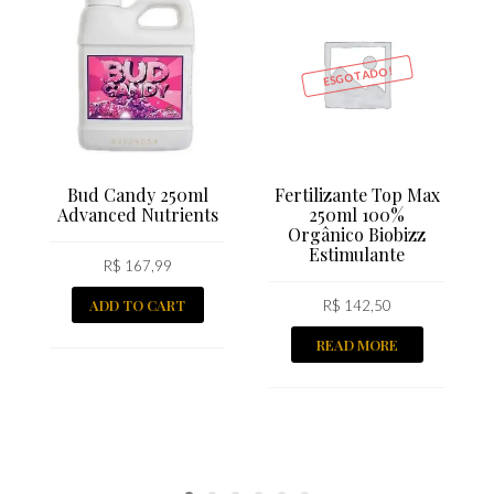
ESGOTADO!
Bud Candy 250ml
Fertilizante Top Max
Advanced Nutrients
250ml 100%
Orgânico Biobizz
Estimulante
R$
167,99
ADD TO CART
R$
142,50
READ MORE