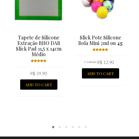
Tapete de Silicone
Slick Pote Silicone
Extração BHO DAB
Bola Mini 2ml ou 4g
Slick Pad 11,5 x 14cm
Médio
Rated
R$
18,00
5.00
R$
out
12,90
of 5
Rated
ADD TO CART
R$
5.00
39,90
out
of 5
ADD TO CART