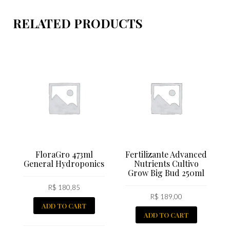
RELATED PRODUCTS
FloraGro 473ml
Fertilizante Advanced
General Hydroponics
Nutrients Cultivo
Grow Big Bud 250ml
R$
180,85
R$
189,00
ADD TO CART
ADD TO CART