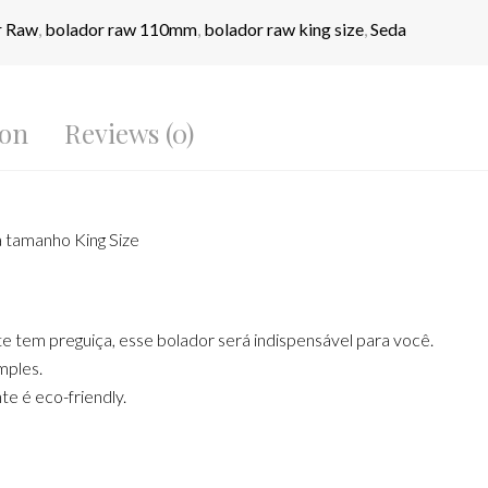
r Raw
,
bolador raw 110mm
,
bolador raw king size
,
Seda
ion
Reviews (0)
 tamanho King Size
e tem preguiça, esse bolador será indispensável para você.
imples.
e é eco-friendly.