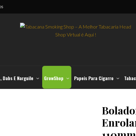
OS
, Dabs E Narguile
GrowShop
Papeis Para Cigarro
Tabac
Bolado
Enrola
110mm 