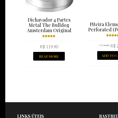
Dichavador 4 Partes
Piteira Elem
Metal The Bulldog
Perforated (P
Amsterdam Original
Rated
Rated
R$
4,00
R$
2
5.00
ou
R$
119,90
5.00
out
of 5
of 5
ADD TO 
READ MORE
LINKS ÚTEIS
RASTREI