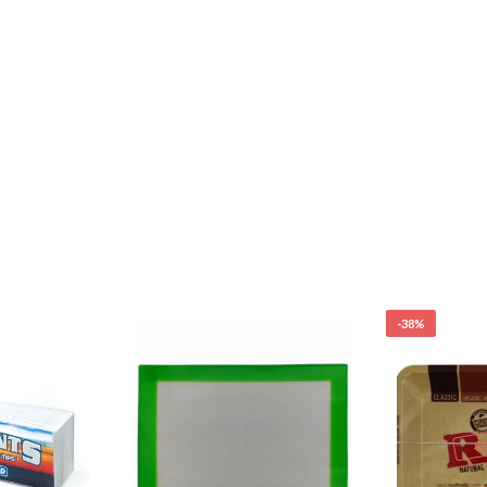
-38%
E