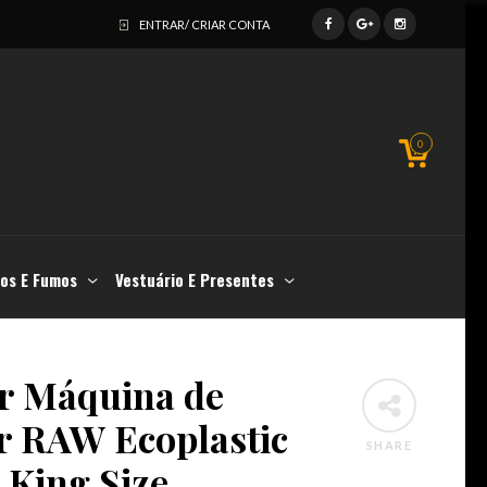
ENTRAR/ CRIAR CONTA
0
os E Fumos
Vestuário E Presentes
r Máquina de
r RAW Ecoplastic
SHARE
King Size