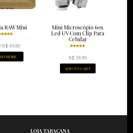
ja RAW Mini
Mini Microscópio 60x
Cin
Led UV Com Clip Para
Celular
Rated
0
R$
49,80
.00
out
of 5
Rated
AD MORE
R$
39,90
5.00
out
of 5
ADD TO CART
LOJA TABACANA