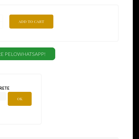
ADD TO CART
E PELOWHATSAPP!
RETE
OK