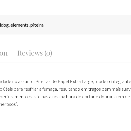
ldog
,
elements
,
piteira
ion
Reviews (0)
e no assunto. Piteiras de Papel Extra Large, modelo integrante da
ito úteis para resfriar a fumaça, resultando em tragos bem mais sua
O perfuramento das folhas ajuda na hora de cortar e dobrar, além 
nerosos”.