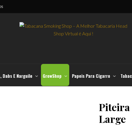
OS
, Dabs E Narguile
GrowShop
Papeis Para Cigarro
Tabac
Piteir
Large