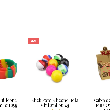
-28%
O!
E
 Silicone
Slick Pote Silicone Bola
Caixa d
l ou 25g
Mini 2ml ou 4g
Fina O
Pe