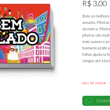
R$
3,00
Bole os melhore
assunto. Piteiras
da marca. Piteir
piteiras são mui
mais suaves e pr
bastante prática
folhas ajuda na 
chegue até a boc
OUT OF STOCK
COMPR