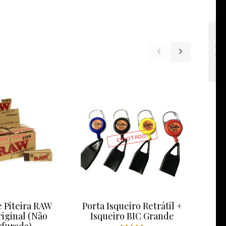
SGOTADO!
ESGOTADO!
e Piteira RAW
Porta Isqueiro Retrátil +
Ta
riginal (Não
Isqueiro BIC Grande
Extr
rfurada)
Pad 