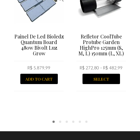
Painel De Led Bioledz
Refletor CoolTube
Quantum Board
Protube Garden
480w Bivolt Luz
HighPro 125mm (S,
Grow
M, L) 150mm (L, XL)
R$
5.879,99
R$
272,80
–
R$
482,99
ADD TO CART
SELECT
OPTIONS