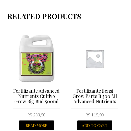
RELATED PRODUCTS
ESGOTADO!
Fertilizante Advanced
Fertilizante Sensi
Nutrients Cultivo
Grow Parte B 500 Ml
Grow Big Bud 500ml
Advanced Nutrients
R$
283,50
R$
115,50
READ MORE
ADD TO CART