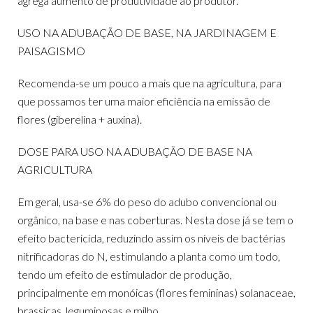
agrega aumento de produtividade ao produtor.
USO NA ADUBAÇÃO DE BASE, NA JARDINAGEM E
PAISAGISMO
Recomenda-se um pouco a mais que na agricultura, para
que possamos ter uma maior eficiência na emissão de
flores (giberelina + auxina).
DOSE PARA USO NA ADUBAÇÃO DE BASE NA
AGRICULTURA
Em geral, usa-se 6% do peso do adubo convencional ou
orgânico, na base e nas coberturas. Nesta dose já se tem o
efeito bactericida, reduzindo assim os níveis de bactérias
nitrificadoras do N, estimulando a planta como um todo,
tendo um efeito de estimulador de produção,
principalmente em monóicas (flores femininas) solanaceae,
brassicas, leguminosas e milho.