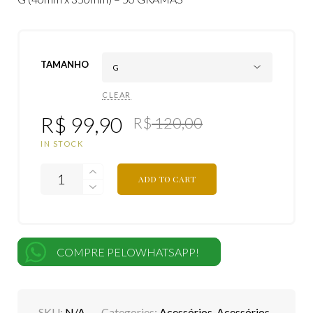
TAMANHO
CLEAR
R$
99,90
R$
120,00
IN STOCK
ADD TO CART
COMPRE PELOWHATSAPP!
SKU:
N/A
Categories:
Acessórios
,
Acessórios