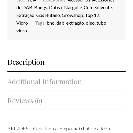
de DAB
,
Bongs, Dabs e Narguile
,
Com Solvente
,
Extração
,
Gás Butano
,
Growshop
,
Top 12
,
Vidro
Tags:
bho
,
dab
,
extração
,
oleo
,
tubo
,
vidro
Description
Additional information
Reviews (6)
BRINDES – Cada tubo acompanha 01 abraçadeira