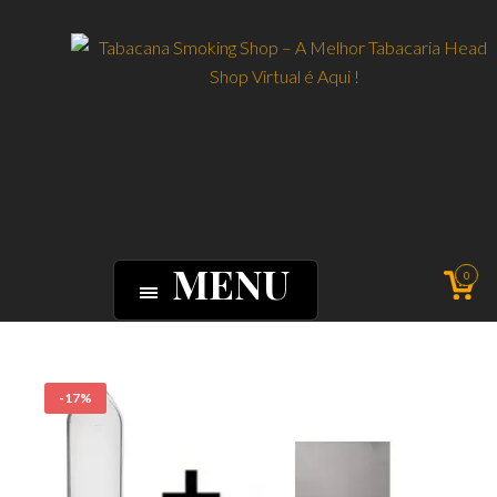
MENU
0
-17%