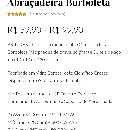
Abraçadeira Borboleta
(
6
customer reviews)
Rated
6
5.00
out
R$
59,90
–
R$
99,90
of 5
based
on
BRINDES – Cada tubo acompanha 01 abraçadeira
customer
ratings
Borboleta (não precisa de chave, só girar) e 01 tela de aço
inox 10 x 10 de 120 microns
Fabricado em Vidro Borossilicato Científico Grosso
Disponível em 03 tamanhos diferentes
Medidas em milímetros ( Diâmetro Externo x
Comprimento Aproximado x Capacidade Aproximada)
P (26mm x 200mm) – 20 GRAMAS
M (32mm x 280mm) – 30 GRAMAS
G (40mm x 350mm) – 50 GRAMAS