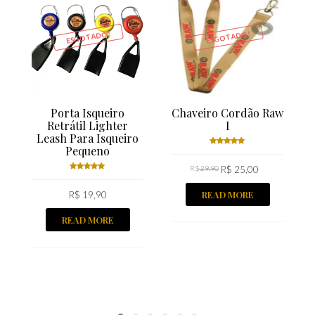
ESGOTADO!
ESGOTADO!
Porta Isqueiro
Chaveiro Cordão Raw
Retrátil Lighter
I
Leash Para Isqueiro
Pequeno
Rated
R$
29,90
5.00
R$
out
25,00
of 5
Rated
READ MORE
R$
5.00
19,90
out
of 5
READ MORE