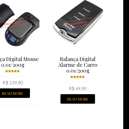
ESGOTADO!
ESGOTADO!
ça Digital Mouse
Balança Digital
0.01/200g
Alarme de Carro
0.01/200g
Rated
R$
139,90
5.00
out
Rated
of 5
R$
69,90
5.00
out
READ MORE
of 5
READ MORE