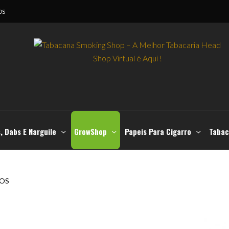
OS
, Dabs E Narguile
GrowShop
Papeis Para Cigarro
Tabac
OS