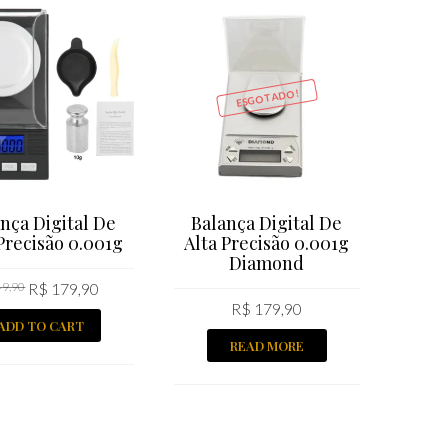
ESGOTADO!
nça Digital De
Balança Digital De
Precisão 0.001g
Alta Precisão 0.001g
Diamond
9,90
R$
179,90
R$
179,90
ADD TO CART
READ MORE