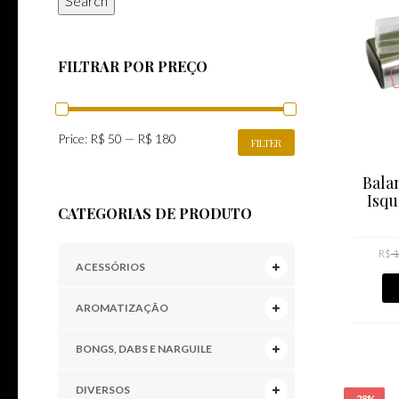
Search
FILTRAR POR PREÇO
MIN
MAX
Price:
R$ 50
—
R$ 180
FILTER
PRICE
PRICE
Balan
Isqu
CATEGORIAS DE PRODUTO
R$
1
ACESSÓRIOS
AROMATIZAÇÃO
BONGS, DABS E NARGUILE
DIVERSOS
-28%