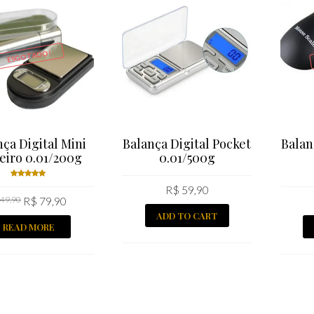
ESGOTADO!
ça Digital Mini
Balança Digital Pocket
Balan
eiro 0.01/200g
0.01/500g
R$
59,90
Rated
49,90
R$
79,90
5.00
out
of 5
ADD TO CART
READ MORE