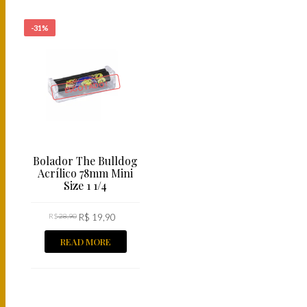
-31%
ESGOTADO!
Bolador The Bulldog
Acrílico 78mm Mini
Size 1 1/4
R$
28,90
R$
19,90
READ MORE