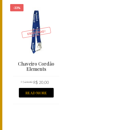
-33%
ESGOTADO!
Chaveiro Cordão
Elements
R$
29,90
R$
20,00
READ MORE