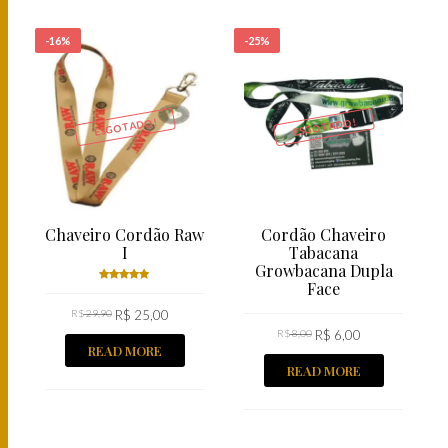
-16%
-25%
ESGOTADO!
ESGOTADO!
Chaveiro Cordão Raw
Cordão Chaveiro
I
Tabacana
Growbacana Dupla
Face
Rated
R$
29,90
5.00
R$
out
25,00
of 5
R$
8,00
R$
6,00
READ MORE
READ MORE