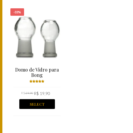
-33%
Domo de Vidro para
Bong
Rated
R$
29,90
5.00
R$
out
19,90
of 5
SELECT
OPTIONS