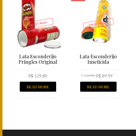
ESGOTADO!
ESGOTADO!
Lata Esconderijo
Lata Esconderijo
Pringles Original
Inseticida
R$
129,80
R$
129,80
R$
89,99
READ MORE
READ MORE