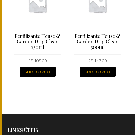
Fertilizante House &
Fertilizante House &
Garden Drip Clean
Garden Drip Clean
250ml
500ml
R$
105,00
R$
147,00
ADD TO CART
ADD TO CART
LINKS ÚTEIS