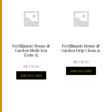
Fertilizante House &
Fertilizante House &
Garden Multi Zen
Garden Drip Clean 1L
Zyme 1L
R$
230,99
R$
178,50
ADD TO CART
ADD TO CART