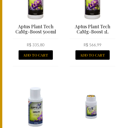
Aptus Plant Tech
Aptus Plant Tech
CaMg-Boost 500ml
CaMg-Boost 1L
R$
335,80
R$
566,99
ADD TO CART
ADD TO CART