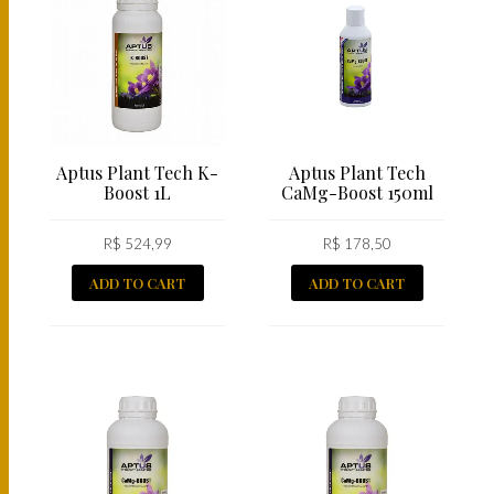
Aptus Plant Tech K-
Aptus Plant Tech
Boost 1L
CaMg-Boost 150ml
R$
524,99
R$
178,50
ADD TO CART
ADD TO CART