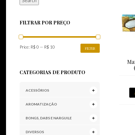
Search
FILTRAR POR PREÇO
MIN
MAX
Price:
R$ 0
—
R$ 10
FILTER
PRICE
PRICE
Ma
CATEGORIAS DE PRODUTO
ACESSÓRIOS
AROMATIZAÇÃO
BONGS, DABS E NARGUILE
DIVERSOS