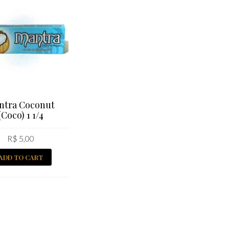
ntra Coconut
(Coco) 1 1/4
R$
5,00
ADD TO CART