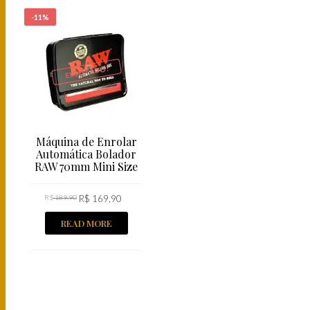
-11%
ESGOTADO!
Máquina de Enrolar
Automática Bolador
RAW 70mm Mini Size
R$
189,90
R$
169,90
READ MORE