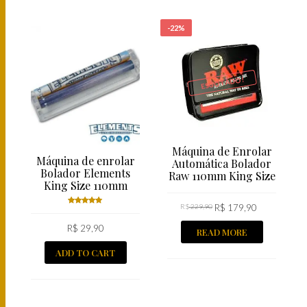
-22%
ESGOTADO!
Máquina de Enrolar
Máquina de enrolar
Automática Bolador
Bolador Elements
Raw 110mm King Size
King Size 110mm
R$
229,90
R$
179,90
Rated
R$
5.00
29,90
out
READ MORE
of 5
ADD TO CART