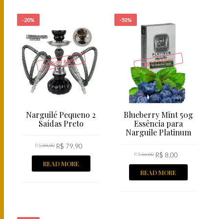
-20%
-50%
ESGOTADO!
ESGOTADO!
Narguilé Pequeno 2
Blueberry Mint 50g
Saídas Preto
Essência para
Narguile Platinum
R$
99,90
R$
79,90
R$
16,00
R$
8,00
READ MORE
READ MORE