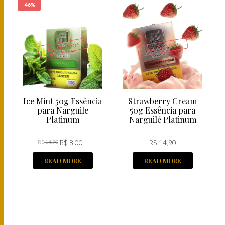
-46%
ESGOTADO!
ESGOTADO!
Ice Mint 50g Essência
Strawberry Cream
para Narguile
50g Essência para
Platinum
Narguilé Platinum
R$
14,90
R$
8,00
R$
14,90
READ MORE
READ MORE