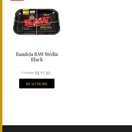
ESGOTADO!
Bandeja RAW Média
Black
R$
109,00
R$
97,80
READ MORE