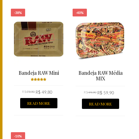
-38%
-40%
ESGOTADO!
ESGOTADO!
Bandeja RAW Mini
Bandeja RAW Média
MIX
Rated
R$
79,90
5.00
R$
out
49,80
R$
99,90
R$
59,90
of 5
READ MORE
READ MORE
-10%