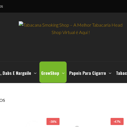
OS
, Dabs E Narguile
GrowShop
Papeis Para Cigarro
Tabac
OS
-38%
-47%