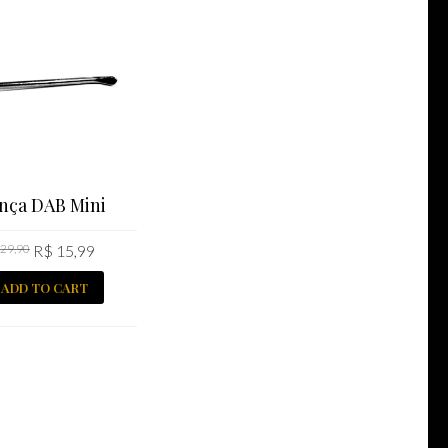
inça DAB Mini
29,90
R$
15,99
ADD TO CART