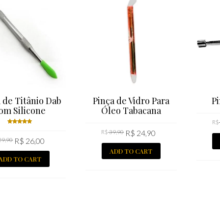
 de Titânio Dab
Pinça de Vidro Para
P
om Silicone
Óleo Tabacana
R$
R$
39,90
R$
24,90
Rated
29,90
R$
26,00
5.00
out
of 5
ADD TO CART
ADD TO CART