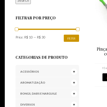
Search
FILTRAR POR PREÇO
MIN
MAX
Price:
R$ 10
—
R$ 30
FILTER
PRICE
PRICE
Pinça
c
CATEGORIAS DE PRODUTO
R$
ACESSÓRIOS
AROMATIZAÇÃO
BONGS, DABS E NARGUILE
DIVERSOS