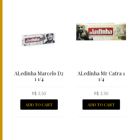
ALedinha Marcelo D2
ALedinha Mr Catra 1
1 1/4
1/4
R$
3,50
R$
3,50
ADD TO CART
ADD TO CART