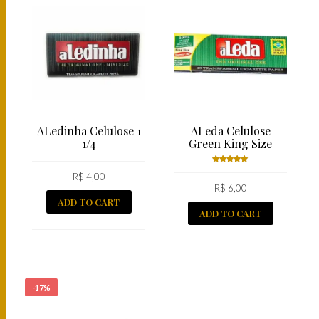
ALedinha Celulose 1
ALeda Celulose
1/4
Green King Size
R$
4,00
Rated
5.00
R$
6,00
out
of 5
ADD TO CART
ADD TO CART
-17%