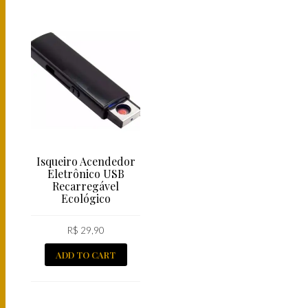
Isqueiro Acendedor
Eletrônico USB
Recarregável
Ecológico
R$
29,90
ADD TO CART