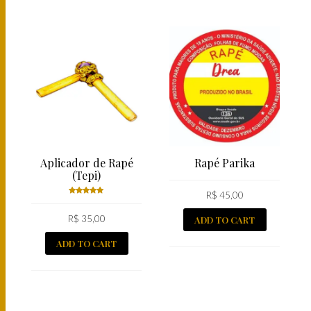
Aplicador de Rapé
Rapé Parika
(Tepi)
R$
45,00
Rated
R$
5.00
35,00
out
ADD TO CART
of 5
ADD TO CART