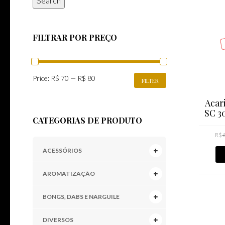
Search
FILTRAR POR PREÇO
MIN
MAX
Price:
R$ 70
—
R$ 80
FILTER
PRICE
PRICE
Acar
SC 3
CATEGORIAS DE PRODUTO
R$
ACESSÓRIOS
AROMATIZAÇÃO
BONGS, DABS E NARGUILE
DIVERSOS