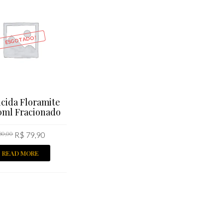
ESGOTADO!
icida Floramite
0ml Fracionado
80,00
R$
79,90
READ MORE