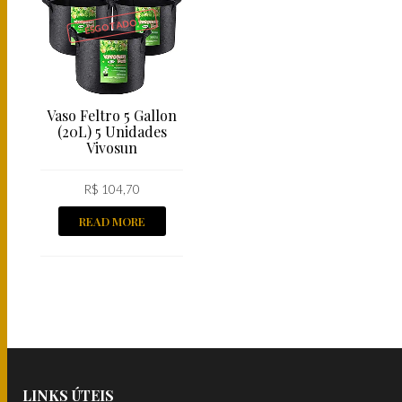
ESGOTADO!
Vaso Feltro 5 Gallon
(20L) 5 Unidades
Vivosun
R$
104,70
READ MORE
LINKS ÚTEIS