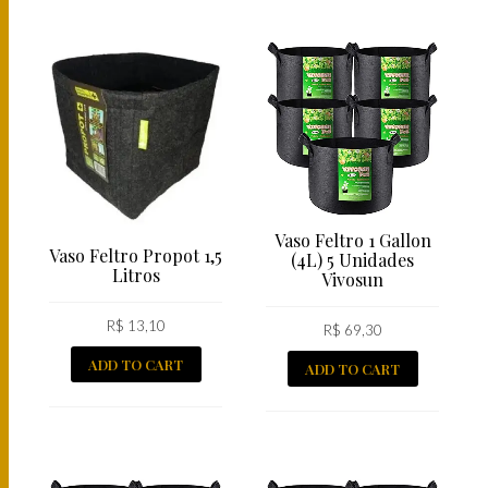
Vaso Feltro 1 Gallon
Vaso Feltro Propot 1,5
(4L) 5 Unidades
Litros
Vivosun
R$
13,10
R$
69,30
ADD TO CART
ADD TO CART