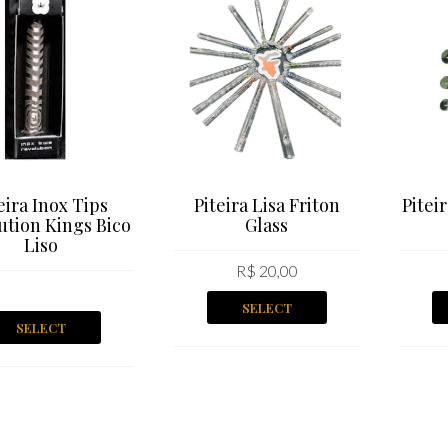
eira Inox Tips
Piteira Lisa Friton
Pitei
ution Kings Bico
Glass
Liso
R$
20,00
SELECT
SELECT
OPTIONS
OPTIONS