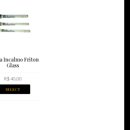
ra Incalmo Friton
Glass
R$
40,00
SELECT
OPTIONS