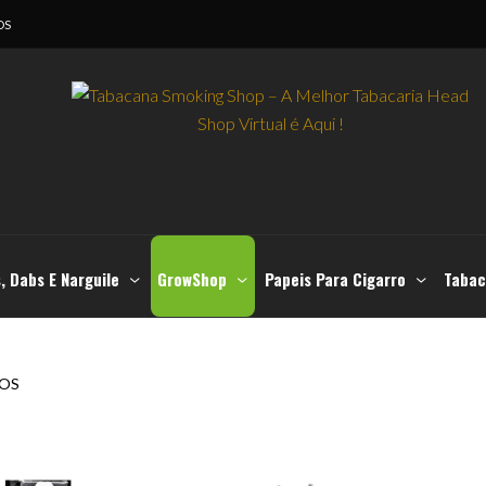
OS
, Dabs E Narguile
GrowShop
Papeis Para Cigarro
Tabac
OS