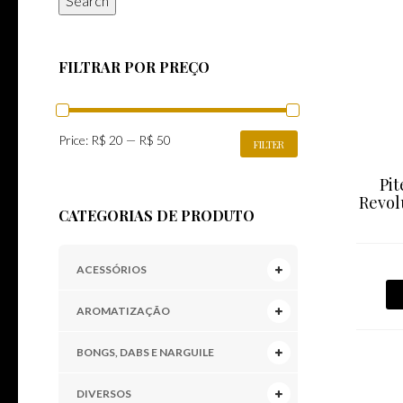
Search
FILTRAR POR PREÇO
MIN
MAX
Price:
R$ 20
—
R$ 50
FILTER
PRICE
PRICE
Pit
Revol
CATEGORIAS DE PRODUTO
ACESSÓRIOS
AROMATIZAÇÃO
BONGS, DABS E NARGUILE
DIVERSOS