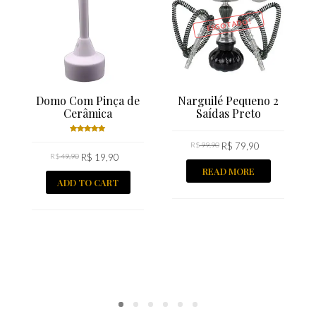
ESGOTADO!
Domo Com Pinça de
Narguilé Pequeno 2
Cerâmica
Saídas Preto
Rated
R$
99,90
R$
79,90
R$
49,90
5.00
R$
out
19,90
of 5
READ MORE
ADD TO CART