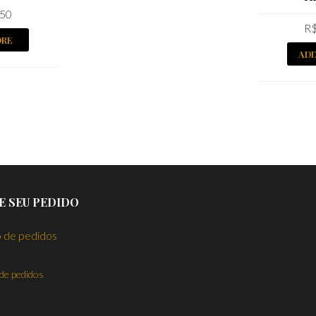
50
R
ORE
ADD
E SEU PEDIDO