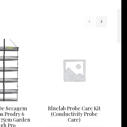
De Secagem
Bluelab Probe Care Kit
Ce
as Prodry 6
(Conductivity Probe
P
 75cm Garden
Care)
And
igh Pro