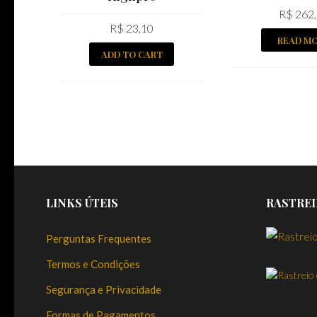
R$
262,
R$
23,10
READ M
ADD TO CART
LINKS ÚTEIS
RASTREI
Perguntas Frequentes
Termos e Condições
Segurança e Privacidade
Formas de Pagamentos