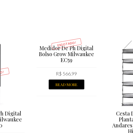
ESGOTADO!
Medidor De Ph Digital
Bolso Grow Milwaukee
EC59
O!
R$
566,99
READ MORE
h Digital
Cesta 
ilwaukee
Plant
0
Andares
H