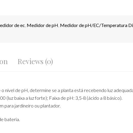
edidor de ec
,
Medidor de pH
,
Medidor de pH/EC/Temperatura Digi
ion
Reviews (0)
e o nível de pH, determine se a planta está recebendo luz adequada
 (luz baixa a luz forte); Faixa de pH: 3,5-8 (ácido a 8 básico).
 para jardineiro ou plantador.
de bateria.