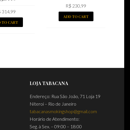
R$
230,99
$
314,99
ADD TO CART
 TO CART
LOJA TABACANA
Endereço: Rua São João, 71 Loja 19
Niteroi – Rio de Janeiro
tabacanasmokingshop@gmail.com
Horário de Atendimento:
Seg. à Sex. – 09:00 – 18:00