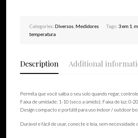
Categories:
Diversos
,
Medidores
Tags:
3 em 1
,
m
temperatura
Description
Additional informat
Permita que você saiba o seu solo quando regar, control
Faixa de umidade: 1-10 (seco a úmido); Faixa de luz: 0-2000
Design compacto e portátil para uso indoor / outdoor bom
Durável e fácil de usar, conecte e leia, sem necessidade 