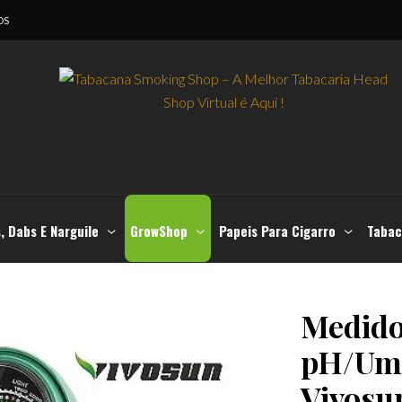
OS
, Dabs E Narguile
GrowShop
Papeis Para Cigarro
Tabac
Medido
pH/Umi
Vivosu