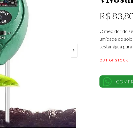
R$
83,8
O medidor do sen
umidade do solo 
testar água pura 
OUT OF STOCK
COMPR