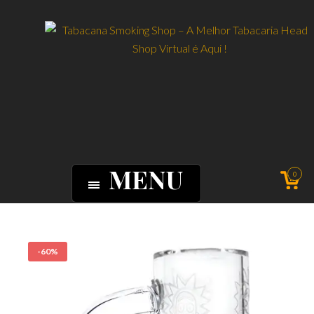
MENU
0
-60%