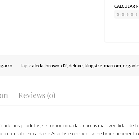
CALCULAR F
igarro
Tags:
aleda
,
brown
,
d2
,
deluxe
,
kingsize
,
marrom
,
organic
ion
Reviews (0)
lidade nos produtos, se tornou uma das marcas mais vendidas de 
ábica natural é extraída de Acácias e o processo de branqueamento