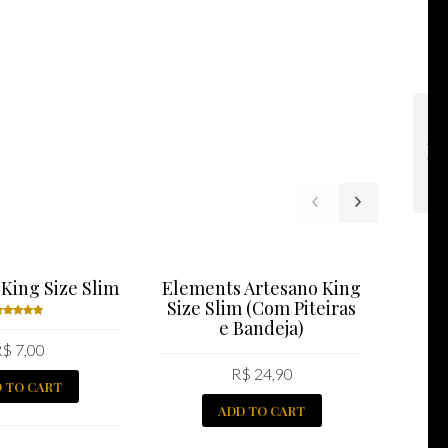
King Size Slim
Elements Artesano King
Size Slim (Com Piteiras
e Bandeja)
Rated
R$
7,00
.00
out
of 5
R$
24,90
 TO CART
ADD TO CART