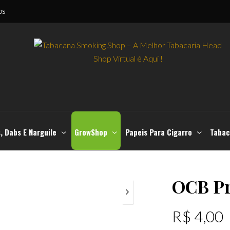
OS
, Dabs E Narguile
GrowShop
Papeis Para Cigarro
Tabac
OCB Pr
R$
4,00