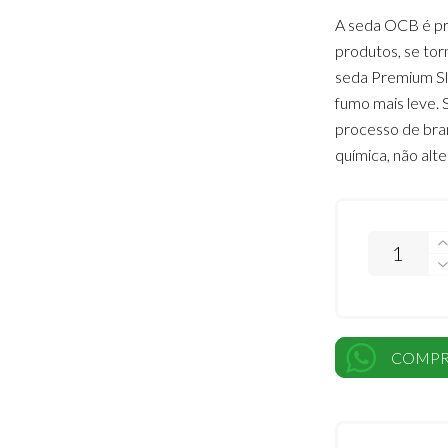
A seda OCB é pr
produtos, se to
seda Premium Sli
fumo mais leve. 
processo de bra
química, não alt
COMPR