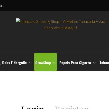
OS
, Dabs E Narguile
GrowShop
Papeis Para Cigarro
Tabac