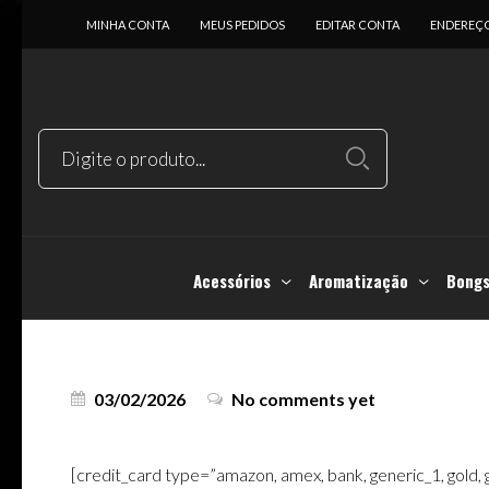
MINHA CONTA
MEUS PEDIDOS
EDITAR CONTA
ENDEREÇ
Acessórios
Aromatização
Bongs
03/02/2026
No comments yet
[credit_card type=”amazon, amex, bank, generic_1, gold, g