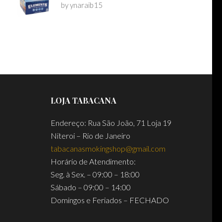
by ynaraib15
Rated
5
out of 5
LOJA TABACANA
Endereço: Rua São João, 71 Loja 19
Niteroi – Rio de Janeiro
tabacanasmokingshop@gmail.com
Horário de Atendimento:
Seg. à Sex. – 09:00 – 18:00
Sábado – 09:00 – 14:00
Domingos e Feriados – FECHADO