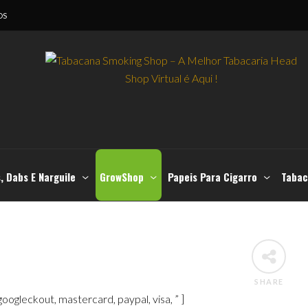
OS
, Dabs E Narguile
GrowShop
Papeis Para Cigarro
Tabac
SHARE
oogleckout, mastercard, paypal, visa, ” ]