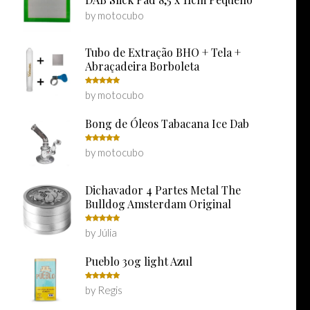
by motocubo
Tubo de Extração BHO + Tela +
Abraçadeira Borboleta
by motocubo
Rated
5
out of 5
Bong de Óleos Tabacana Ice Dab
by motocubo
Rated
5
out of 5
Dichavador 4 Partes Metal The
Bulldog Amsterdam Original
by Júlia
Rated
5
out of 5
Pueblo 30g light Azul
by Regis
Rated
5
out of 5