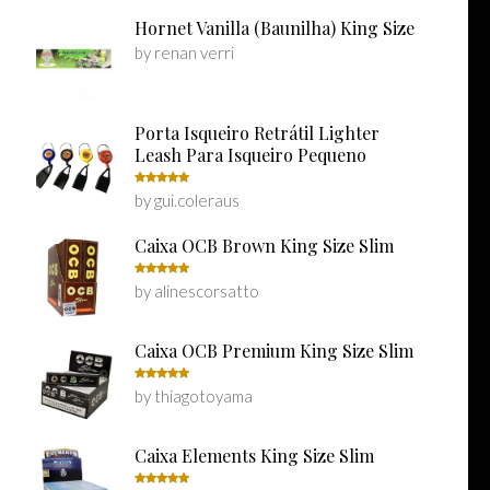
Hornet Vanilla (Baunilha) King Size
by renan verri
Porta Isqueiro Retrátil Lighter
Leash Para Isqueiro Pequeno
by gui.coleraus
Rated
5
out of 5
Caixa OCB Brown King Size Slim
by alinescorsatto
Rated
5
out of 5
Caixa OCB Premium King Size Slim
by thiagotoyama
Rated
5
out of 5
Caixa Elements King Size Slim