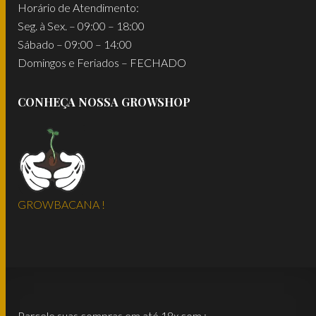
Horário de Atendimento:
Seg. à Sex. – 09:00 – 18:00
Sábado – 09:00 – 14:00
Domingos e Feriados – FECHADO
CONHEÇA NOSSA GROWSHOP
GROWBACANA !
Parcele suas compras em até 18x com :