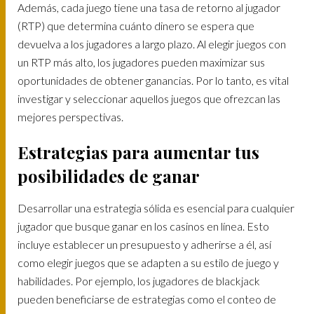
Además, cada juego tiene una tasa de retorno al jugador
(RTP) que determina cuánto dinero se espera que
devuelva a los jugadores a largo plazo. Al elegir juegos con
un RTP más alto, los jugadores pueden maximizar sus
oportunidades de obtener ganancias. Por lo tanto, es vital
investigar y seleccionar aquellos juegos que ofrezcan las
mejores perspectivas.
Estrategias para aumentar tus
posibilidades de ganar
Desarrollar una estrategia sólida es esencial para cualquier
jugador que busque ganar en los casinos en línea. Esto
incluye establecer un presupuesto y adherirse a él, así
como elegir juegos que se adapten a su estilo de juego y
habilidades. Por ejemplo, los jugadores de blackjack
pueden beneficiarse de estrategias como el conteo de