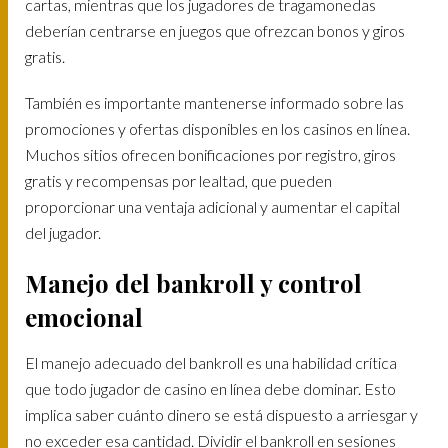
cartas, mientras que los jugadores de tragamonedas
deberían centrarse en juegos que ofrezcan bonos y giros
gratis.
También es importante mantenerse informado sobre las
promociones y ofertas disponibles en los casinos en línea.
Muchos sitios ofrecen bonificaciones por registro, giros
gratis y recompensas por lealtad, que pueden
proporcionar una ventaja adicional y aumentar el capital
del jugador.
Manejo del bankroll y control
emocional
El manejo adecuado del bankroll es una habilidad crítica
que todo jugador de casino en línea debe dominar. Esto
implica saber cuánto dinero se está dispuesto a arriesgar y
no exceder esa cantidad. Dividir el bankroll en sesiones