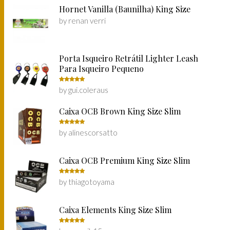
Hornet Vanilla (Baunilha) King Size
by renan verri
Porta Isqueiro Retrátil Lighter Leash
Para Isqueiro Pequeno
by gui.coleraus
Rated
5
out of 5
Caixa OCB Brown King Size Slim
by alinescorsatto
Rated
5
out of 5
Caixa OCB Premium King Size Slim
by thiagotoyama
Rated
5
out of 5
Caixa Elements King Size Slim