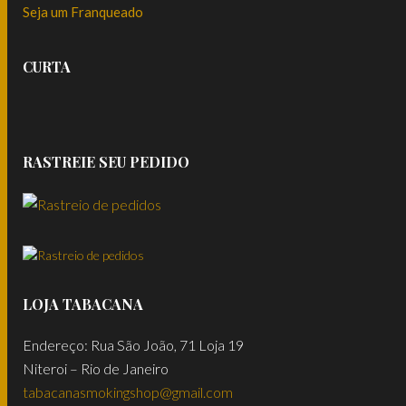
Seja um Franqueado
CURTA
RASTREIE SEU PEDIDO
LOJA TABACANA
Endereço: Rua São João, 71 Loja 19
Niteroi – Rio de Janeiro
tabacanasmokingshop@gmail.com